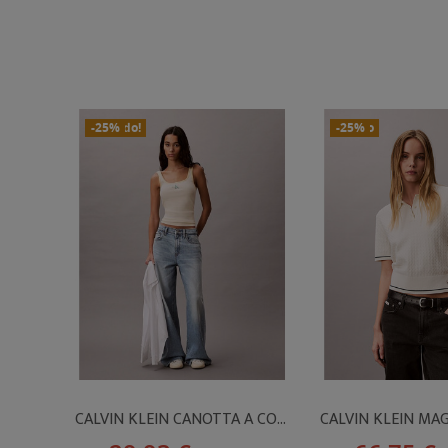
In Saldo!
Nuovo
-25%
Nuovo
-25%
CALVIN KLEIN CANOTTA A COSTINE RIGATA