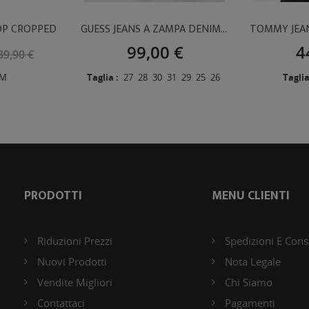
OP CROPPED
GUESS JEANS A ZAMPA DENIM CHIARO
99,00 €
4
39,90 €
M
Taglia :
27
28
30
31
29
25
26
Taglia
PRODOTTI
MENU CLIENTI
Riduzioni Prezzi
Spedizioni E Con
Nuovi Prodotti
Nota Legale
Vendite Migliori
Chi Siamo
Contattaci
Pagamenti