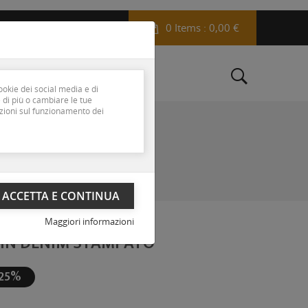
0 Items
: 0,00 €
My Account
EUR
 dei cookie
ookie dei social media e di
 di più o cambiare le tue
azioni sul funzionamento dei
Maggiori informazioni
 IN DENIM STAMPATO
-25%