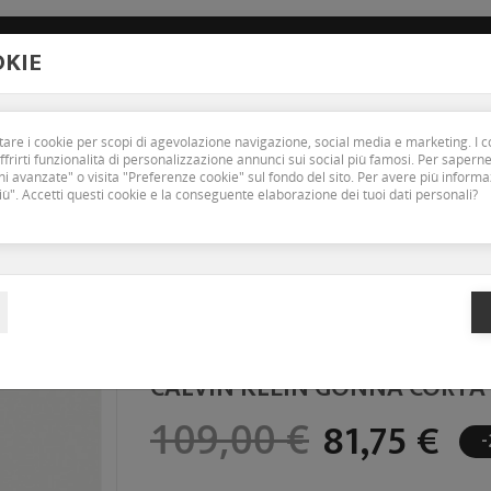
new_releases
2779
Email :
Carrierofashion@gmail.com
Preferenze
OKIE
MAN
OUTLET
BRAND
CONTATTACI
ttare i cookie per scopi di agevolazione navigazione, social media e marketing. I c
frirti funzionalità di personalizzazione annunci sui social più famosi. Per saperne
i avanzate" o visita "Preferenze cookie" sul fondo del sito. Per avere più inform
iù". Accetti questi cookie e la conseguente elaborazione dei tuoi dati personali?
Home
Woman
CALVIN KLEIN gonna corta in denim stampato
CALVIN KLEIN GONNA CORTA
81,75 €
109,00 €