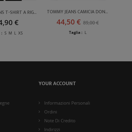
TOMMY JEANS CAMICIA DONNA RIGATA
TOMMY JEANS T-SHIRT A RIGHE CON LOGO
44,50 €
4,90 €
89,00 €
Taglia :
L
 :
S
M
L
XS
YOUR ACCOUNT
segne
Informazioni Personali
Ordini
Note Di Credito
Indirizzi