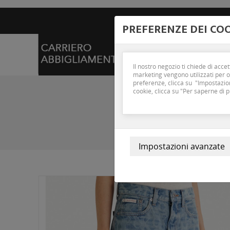
Call Us :
+39 0835 54
PREFERENZE DEI CO
HOME
WOMAN
Il nostro negozio ti chiede di acce
marketing vengono utilizzati per of
preferenze, clicca su "Impostazion
cookie, clicca su "Per saperne di p