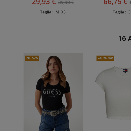
29,93 €
66,75 €
39,90 €
Taglia :
M
XS
Taglia :
S
16 
Nuovo
In Saldo!
Nuovo
-40%