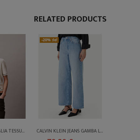
RELATED PRODUCTS
In Saldo!
Nuovo
-20%
CALVIN KLEIN MAGLIA TESSUTO INTRECCIATO
CALVIN KLEIN JEANS GAMBA LARGA