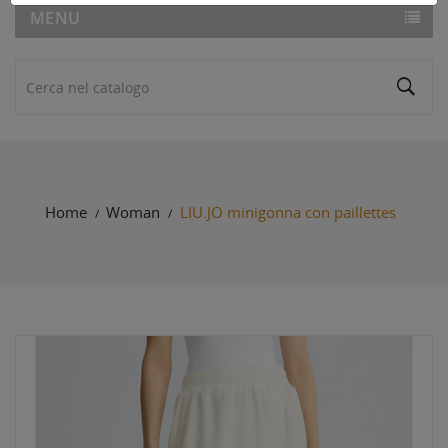
MENU
Home
Woman
LIU.JO minigonna con paillettes