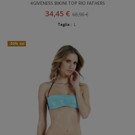
4GIVENESS BIKINI TOP RIO FATHERS
34,45 €
68,90 €
Taglia :
L
In Saldo!
Nuovo
-50%