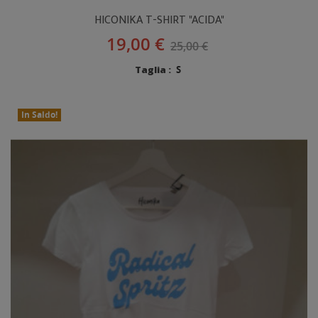
HICONIKA T-SHIRT "ACIDA"
19,00 €
25,00 €
Taglia :
S
In Saldo!
Nuovo