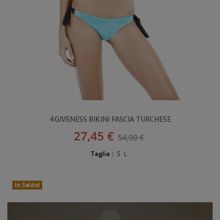
4GIVENESS BIKINI FASCIA TURCHESE
27,45 €
54,90 €
Taglia :
S
L
In Saldo!
Nuovo