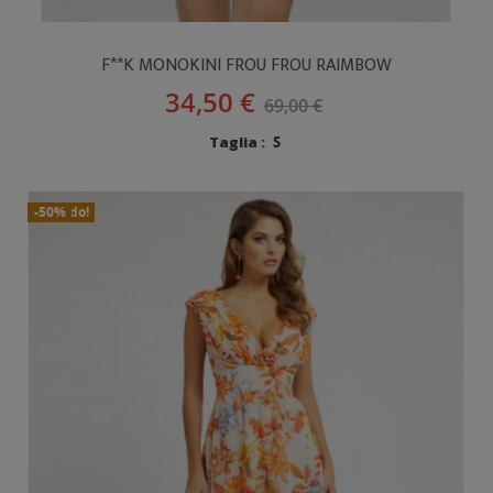
F**K MONOKINI FROU FROU RAIMBOW
34,50 €
69,00 €
Taglia :
S
In Saldo!
Nuovo
-50%