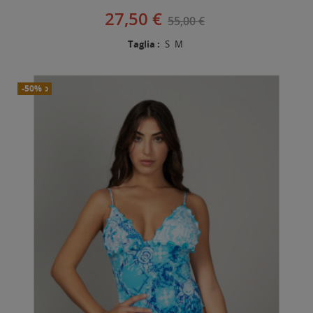
27,50 €
55,00 €
Taglia :
S
M
Nuovo
-50%