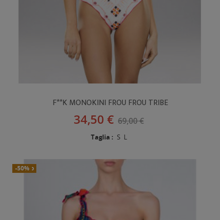
F**K MONOKINI FROU FROU TRIBE
34,50 €
69,00 €
Taglia :
S
L
Nuovo
-50%