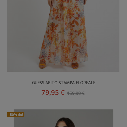
GUESS ABITO STAMPA FLOREALE
79,95 €
159,90 €
In Saldo!
Nuovo
-50%