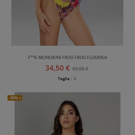
F**K MONOKINI FROU FROU FLOURISH
34,50 €
69,00 €
Taglia :
S
Nuovo
-50%