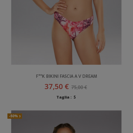
F**K BIKINI FASCIA A V DREAM
37,50 €
75,00 €
Taglia :
S
Nuovo
-50%