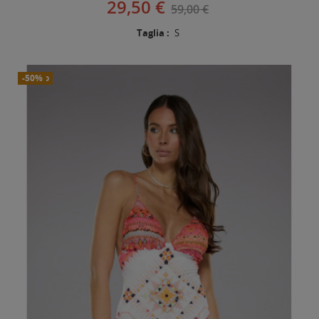
29,50 €
59,00 €
Taglia :
S
Nuovo
-50%