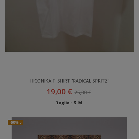
HICONIKA T-SHIRT "RADICAL SPRITZ"
19,00 €
25,00 €
Taglia :
S
M
Nuovo
-50%