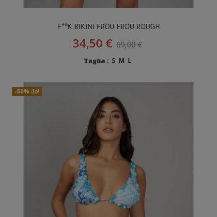
F**K BIKINI FROU FROU ROUGH
34,50 €
69,00 €
Taglia :
S
M
L
In Saldo!
Nuovo
-50%