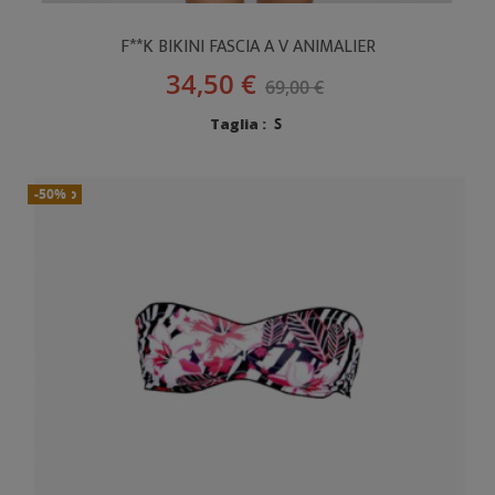
F**K BIKINI FASCIA A V ANIMALIER
34,50 €
69,00 €
Taglia :
S
Nuovo
-50%