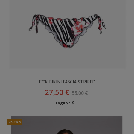
F**K BIKINI FASCIA STRIPED
27,50 €
55,00 €
Taglia :
S
L
Nuovo
-50%