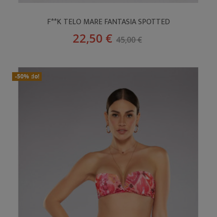
F**K TELO MARE FANTASIA SPOTTED
22,50 €
45,00 €
In Saldo!
Nuovo
-50%