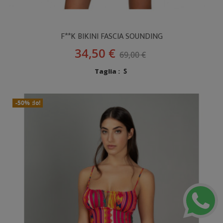
F**K BIKINI FASCIA SOUNDING
34,50 €
69,00 €
Taglia :
S
In Saldo!
Nuovo
-50%