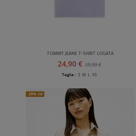
TOMMY JEANS T-SHIRT LOGATA
24,90 €
29,90 €
Taglia :
S
M
L
XS
In Saldo!
Nuovo
-25%