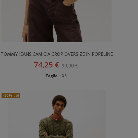
TOMMY JEANS CAMICIA CROP OVERSIZE IN POPELINE
74,25 €
99,00 €
Taglia :
XS
In Saldo!
Nuovo
-30%