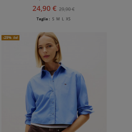
24,90 €
29,90 €
Taglia :
S
M
L
XS
In Saldo!
Nuovo
-25%