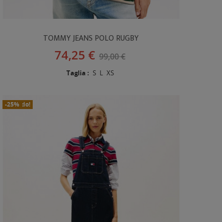
TOMMY JEANS POLO RUGBY
74,25 €
99,00 €
Taglia :
S
L
XS
In Saldo!
Nuovo
-25%