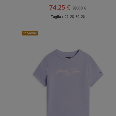
74,25 €
99,00 €
Taglia :
27
28
30
26
In Saldo!
Nuovo