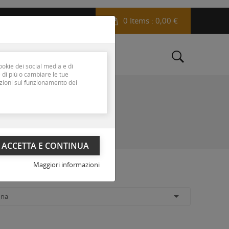
0 Items
: 0,00 €
My Account
EUR
 dei cookie
ookie dei social media e di
 di più o cambiare le tue
azioni sul funzionamento dei
Maggiori informazioni

ona