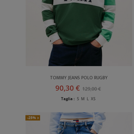
TOMMY JEANS POLO RUGBY
90,30 €
129,00 €
Taglia :
S
M
L
XS
Nuovo
-25%