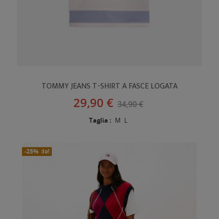
TOMMY JEANS T-SHIRT A FASCE LOGATA
29,90 €
34,90 €
Taglia :
M
L
In Saldo!
Nuovo
-25%