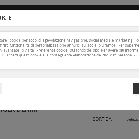
new_releases
2779
Email :
Carrierofashion@gmail.com
Preferenze
OKIE
MAN
OUTLET
BRAND
CONTATTACI
ttare i cookie per scopi di agevolazione navigazione, social media e marketing. I c
frirti funzionalità di personalizzazione annunci sui social più famosi. Per saperne
i avanzate" o visita "Preferenze cookie" sul fondo del sito. Per avere più inform
iù". Accetti questi cookie e la conseguente elaborazione dei tuoi dati personali?
Home
Marchi
TOMMY HILFIGER DENIM
LFIGER DENIM
SORT BY:
Selezi