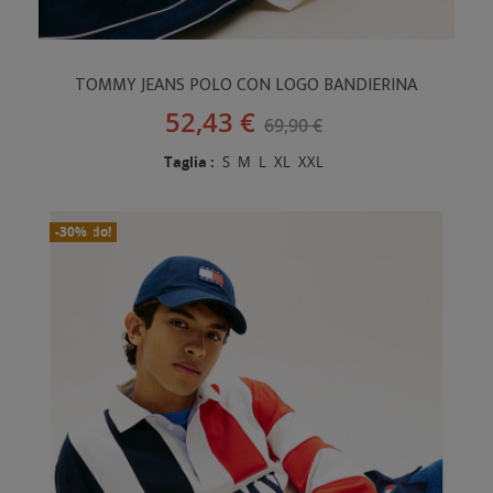
TOMMY JEANS POLO CON LOGO BANDIERINA
52,43 €
69,90 €
Taglia :
S
M
L
XL
XXL
In Saldo!
Nuovo
-30%