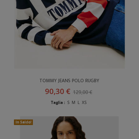
TOMMY JEANS POLO RUGBY
90,30 €
129,00 €
Taglia :
S
M
L
XS
In Saldo!
Nuovo