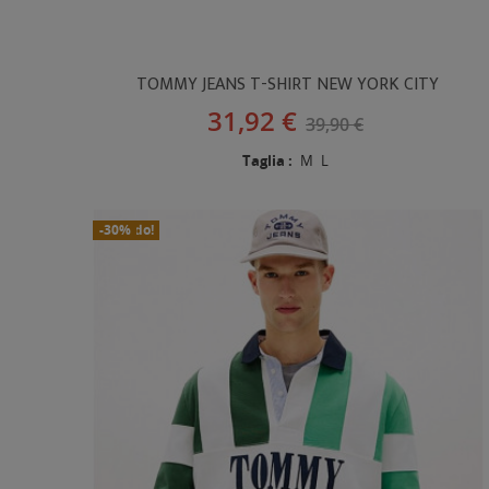
TOMMY JEANS T-SHIRT NEW YORK CITY
31,92 €
39,90 €
Taglia :
M
L
In Saldo!
Nuovo
-30%