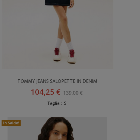
TOMMY JEANS SALOPETTE IN DENIM
104,25 €
139,00 €
Taglia :
S
In Saldo!
Nuovo