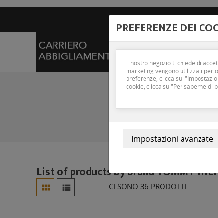
Call Us :
+39 0835 54
PREFERENZE DEI CO
HOME
WOMAN
Il nostro negozio ti chiede di acce
marketing vengono utilizzati per of
preferenze, clicca su "Impostazion
cookie, clicca su "Per saperne di p
List of products by brand TOMMY HI
CI SONO 36 PRODOTTI.

