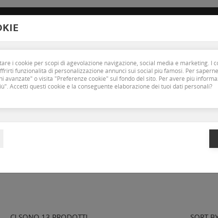
new_releases
2779
Email :
Carrierofashion@gmail.com
Preferenze
OKIE
MAN
OUTLET
BRAND
CONTATTACI
ttare i cookie per scopi di agevolazione navigazione, social media e marketing. I c
frirti funzionalità di personalizzazione annunci sui social più famosi. Per saperne
i avanzate" o visita "Preferenze cookie" sul fondo del sito. Per avere più inform
iù". Accetti questi cookie e la conseguente elaborazione dei tuoi dati personali?
JEANS
Home
Man
Jeans
CI SONO 13 PRODOTTI.
SORT BY