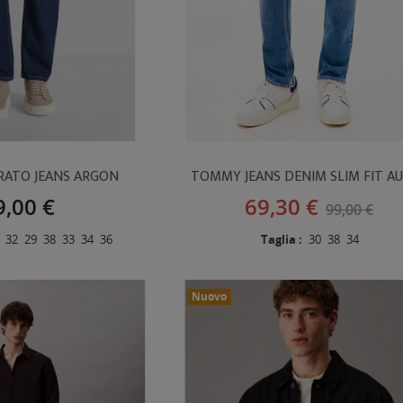
ATO JEANS ARGON
TOMMY JEANS DENIM SLIM FIT A
9,00 €
69,30 €
99,00 €
32
29
38
33
34
36
Taglia :
30
38
34
Nuovo