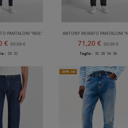
O PANTALONI "NEIL"
ANTONY MORATO PANTALONI "NE
0 €
71,20 €
89,00 €
89,00 €
ia :
30
32
Taglia :
30
38
34
36
In Saldo!
Nuovo
-30%