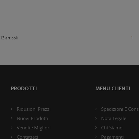
1
13 articoli
PRODOTTI
MENU CLIENTI
Riduzioni Prezzi
Spedizioni E Con
Nuovi Prodotti
Nota Legale
Vendite Migliori
Chi Siamo
Contattaci
Pagamenti