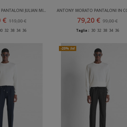
ANTONY MORATO PANTALONI JULIAN MISTO LINO
ANTONY MORATO PANTALONI IN 
0 €
79,20 €
119,00 €
99,00 €
30
32
38
34
36
Taglia :
30
32
38
34
36
In Saldo!
Nuovo
-20%