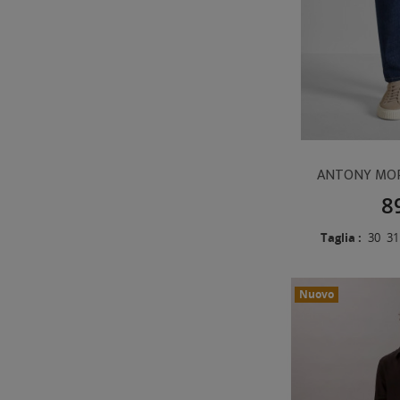
ANTONY MOR
8
Taglia :
30
31
Nuovo