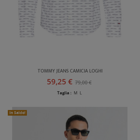
TOMMY JEANS CAMICIA LOGHI
59,25 €
79,00 €
Taglia :
M
L
In Saldo!
Nuovo