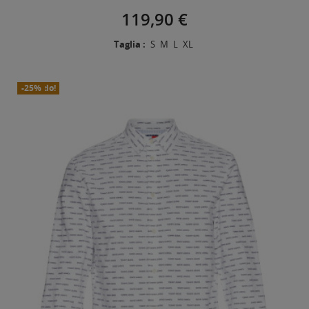
119,90 €
Taglia :
S
M
L
XL
In Saldo!
Nuovo
-25%