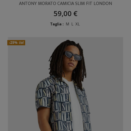
ANTONY MORATO CAMICIA SLIM FIT LONDON
59,00 €
Taglia :
M
L
XL
In Saldo!
Nuovo
-25%