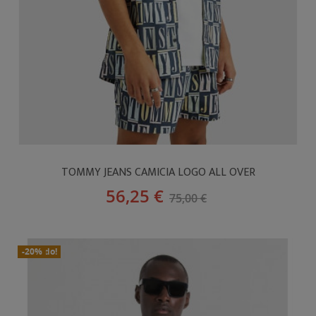
TOMMY JEANS CAMICIA LOGO ALL OVER
56,25 €
75,00 €
In Saldo!
Nuovo
-20%