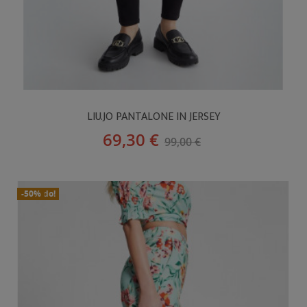
LIU.JO PANTALONE IN JERSEY
69,30 €
99,00 €
In Saldo!
Nuovo
-50%