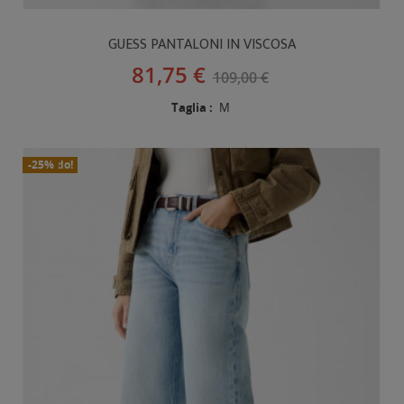
GUESS PANTALONI IN VISCOSA
81,75 €
109,00 €
Taglia :
M
In Saldo!
Nuovo
-25%