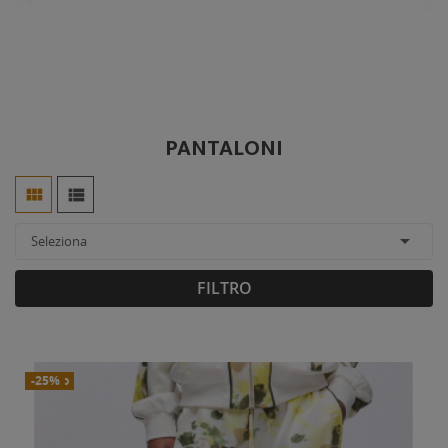
PANTALONI



Seleziona
FILTRO
Nuovo
-25%