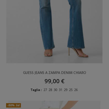
GUESS JEANS A ZAMPA DENIM CHIARO
99,00 €
Taglia :
27
28
30
31
29
25
26
In Saldo!
Nuovo
-50%