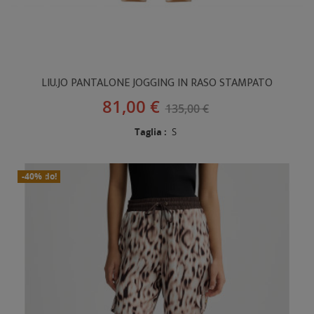
LIU.JO PANTALONE JOGGING IN RASO STAMPATO
81,00 €
135,00 €
Taglia :
S
In Saldo!
Nuovo
-40%