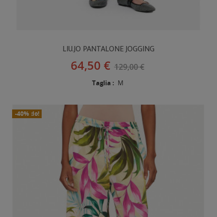
LIU.JO PANTALONE JOGGING
64,50 €
129,00 €
Taglia :
M
In Saldo!
Nuovo
-40%