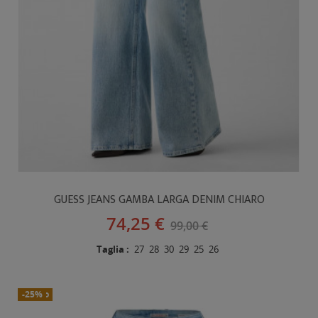
GUESS JEANS GAMBA LARGA DENIM CHIARO
74,25 €
99,00 €
Taglia :
27
28
30
29
25
26
Nuovo
-25%