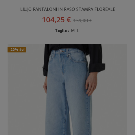
LIU.JO PANTALONI IN RASO STAMPA FLOREALE
104,25 €
139,00 €
Taglia :
M
L
In Saldo!
Nuovo
-20%