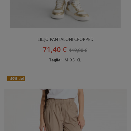
LIU.JO PANTALONI CROPPED
71,40 €
119,00 €
Taglia :
M
XS
XL
In Saldo!
Nuovo
-40%