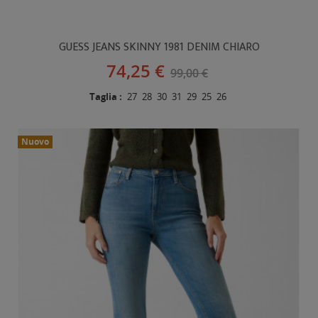
GUESS JEANS SKINNY 1981 DENIM CHIARO
74,25 €
99,00 €
Taglia :
27
28
30
31
29
25
26
Nuovo