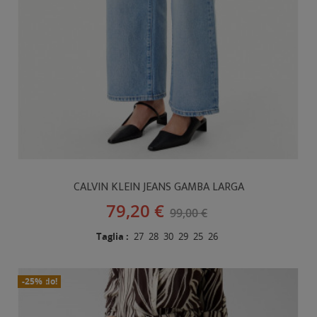
CALVIN KLEIN JEANS GAMBA LARGA
79,20 €
99,00 €
Taglia :
27
28
30
29
25
26
In Saldo!
Nuovo
-25%