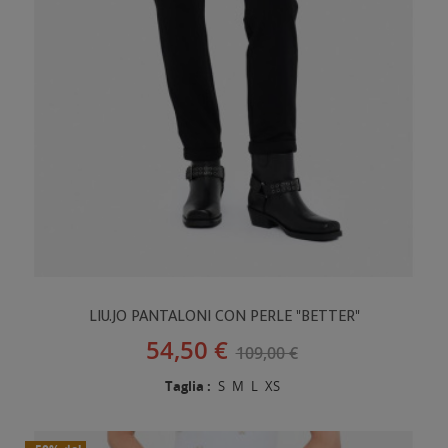
LIU.JO PANTALONI CON PERLE "BETTER"
54,50 €
109,00 €
Taglia :
S
M
L
XS