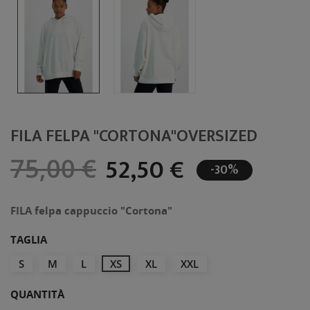
FILA FELPA "CORTONA"OVERSIZED
52,50 €
75,00 €
-30%
FILA felpa cappuccio "Cortona"
TAGLIA
S
M
L
XS
XL
XXL
QUANTITÀ