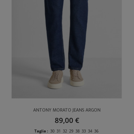
ANTONY MORATO JEANS ARGON
89,00 €
Taglia :
30
31
32
29
38
33
34
36